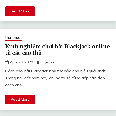
Read More
thu-thuat
Kinh nghiệm chơi bài Blackjack online
từ các cao thủ
April 28, 2020
mgisl56
Cách chơi bài Blackjack như thế nào cho hiệu quả nhất.
Trong bài viết hôm nay, chúng ta sẽ cùng tiếp cận đến
cách chơi
Read More