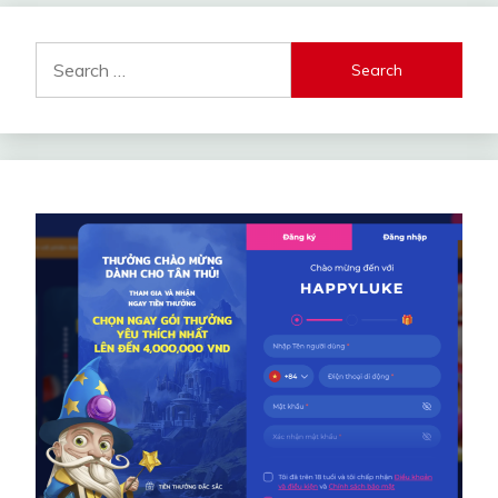
Search
for: