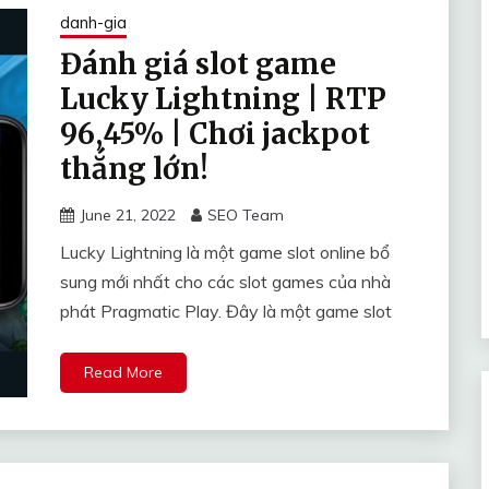
danh-gia
Đánh giá slot game
Lucky Lightning | RTP
96,45% | Chơi jackpot
thắng lớn!
June 21, 2022
SEO Team
Lucky Lightning là một game slot online bổ
sung mới nhất cho các slot games của nhà
phát Pragmatic Play. Đây là một game slot
Read More