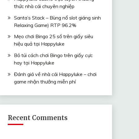
thức nhà cái chuyên nghiệp
Santa’s Stack – Bùng nổ slot giáng sinh
Relaxing Game) RTP 96.2%
Mẹo chơi Bingo 25 số trên giấy siêu
hiệu quả tại Happyluke
Bỏ túi cách chơi Bingo trên giấy cực
hay tại Happyluke
Đánh giá về nhà cái Happyluke – chơi
game nhận thưởng miễn phí
Recent Comments