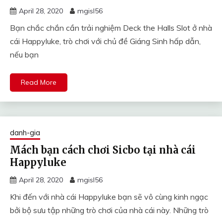
April 28, 2020
mgisl56
Bạn chắc chắn cần trải nghiệm Deck the Halls Slot ở nhà
cái Happyluke, trò chơi với chủ đề Giáng Sinh hấp dẫn,
nếu bạn
Read More
danh-gia
Mách bạn cách chơi Sicbo tại nhà cái
Happyluke
April 28, 2020
mgisl56
Khi đến với nhà cái Happyluke bạn sẽ vô cùng kinh ngạc
bởi bộ sưu tập những trò chơi của nhà cái này. Những trò