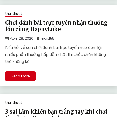
thu-thuat
Chơi đánh bài trực tuyến nhận thưởng
lớn cùng HappyLuke
April 28, 2020
mgisl56
Nếu hỏi về sân chơi đánh bài trực tuyến nào đem lại
nhiều phần thưởng hấp dẫn nhất thì chắc chắn không
thể không kể
Read More
thu-thuat
3 sai lầm khiến bạn trắng tay khi chơi