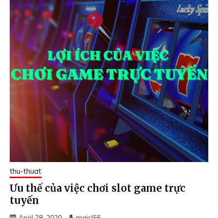
thu-thuat
Ưu thế của việc chơi slot game trực
tuyến
April 28, 2020
mgisl56