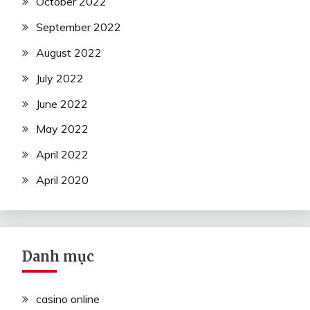
October 2022
September 2022
August 2022
July 2022
June 2022
May 2022
April 2022
April 2020
Danh mục
casino online