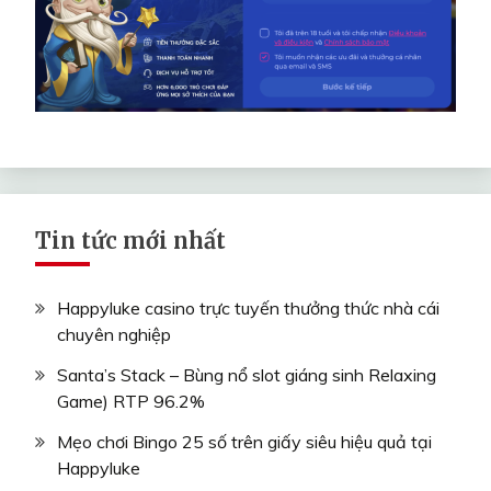
Tin tức mới nhất
Happyluke casino trực tuyến thưởng thức nhà cái
chuyên nghiệp
Santa’s Stack – Bùng nổ slot giáng sinh Relaxing
Game) RTP 96.2%
Mẹo chơi Bingo 25 số trên giấy siêu hiệu quả tại
Happyluke