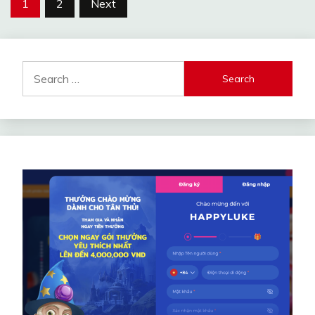
Posts
1
2
Next
pagination
Search
for: