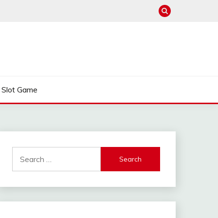
 Slot Game
Search
for: