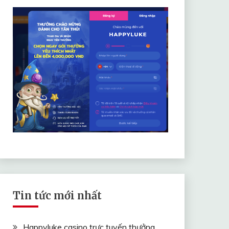
Tin tức mới nhất
Happyluke casino trực tuyến thưởng