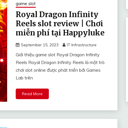
game slot
Royal Dragon Infinity
Reels slot review | Chơi
miễn phí tại Happyluke
September 15, 2023
IT Infrastructure
Giới thiệu game slot Royal Dragon Infinity
Reels Royal Dragon Infinity Reels là một trò
chơi slot online được phát triển bởi Games
Lab trên
Read More