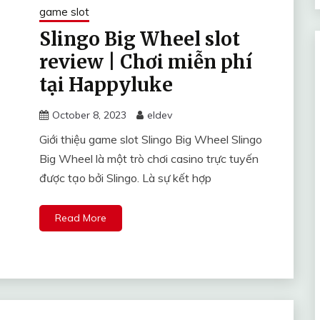
game slot
Slingo Big Wheel slot
review | Chơi miễn phí
tại Happyluke
October 8, 2023
eldev
Giới thiệu game slot Slingo Big Wheel Slingo
Big Wheel là một trò chơi casino trực tuyến
được tạo bởi Slingo. Là sự kết hợp
Read More