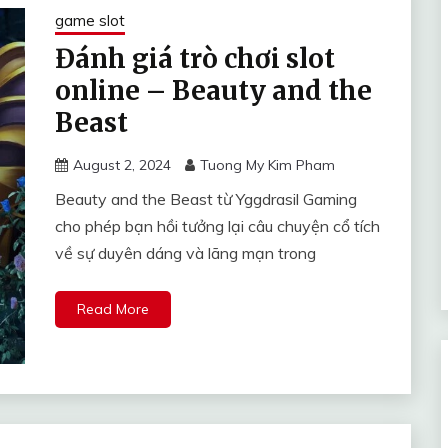
game slot
Đánh giá trò chơi slot
online – Beauty and the
Beast
August 2, 2024
Tuong My Kim Pham
Beauty and the Beast từ Yggdrasil Gaming
cho phép bạn hồi tưởng lại câu chuyện cổ tích
về sự duyên dáng và lãng mạn trong
Read More