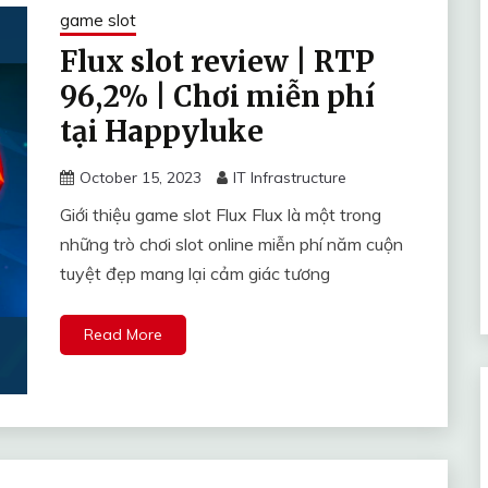
game slot
Flux slot review | RTP
96,2% | Chơi miễn phí
tại Happyluke
October 15, 2023
IT Infrastructure
Giới thiệu game slot Flux Flux là một trong
những trò chơi slot online miễn phí năm cuộn
tuyệt đẹp mang lại cảm giác tương
Read More