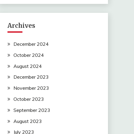
Archives
December 2024
October 2024
August 2024
December 2023
November 2023
October 2023
September 2023
August 2023
July 2023