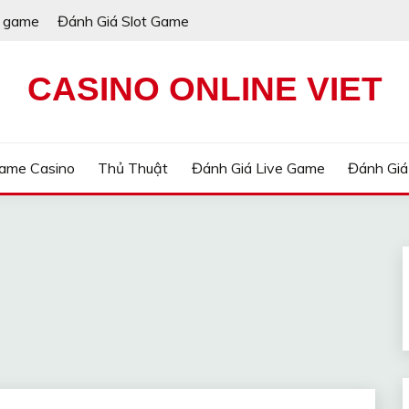
e game
Đánh Giá Slot Game
CASINO ONLINE VIET
game Casino
Thủ Thuật
Đánh Giá Live Game
Đánh Giá