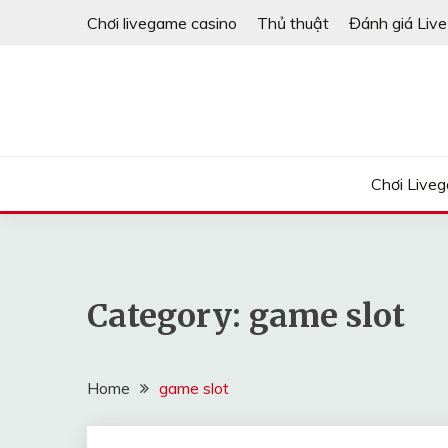
Skip
Chơi livegame casino
Thủ thuật
Đánh giá Liv
to
content
Chơi Live
Category:
game slot
Home
game slot