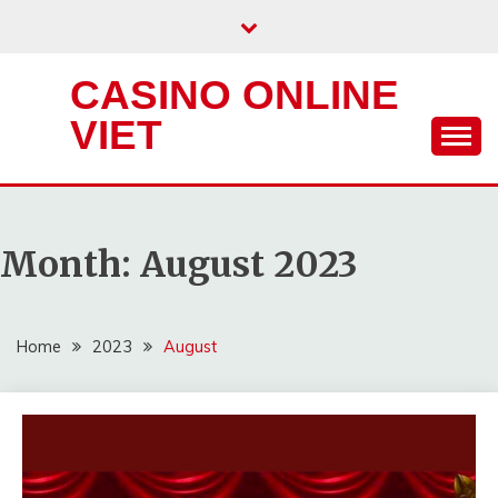
Skip
to
content
CASINO ONLINE
VIET
Month:
August 2023
Home
2023
August