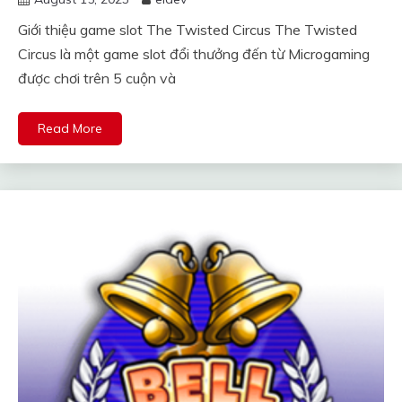
Giới thiệu game slot The Twisted Circus The Twisted
Circus là một game slot đổi thưởng đến từ Microgaming
được chơi trên 5 cuộn và
Read More