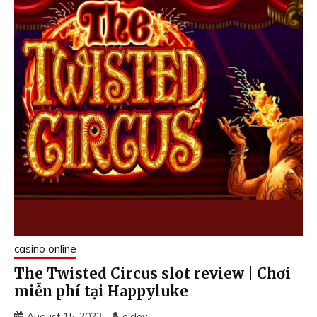
casino online
The Twisted Circus slot review | Chơi
miễn phí tại Happyluke
August 15, 2023
eldev