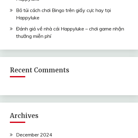
Bỏ túi cách chơi Bingo trên giấy cực hay tại
Happyluke
Đánh giá về nhà cái Happyluke – chơi game nhận
thưởng miễn phí
Recent Comments
Archives
December 2024