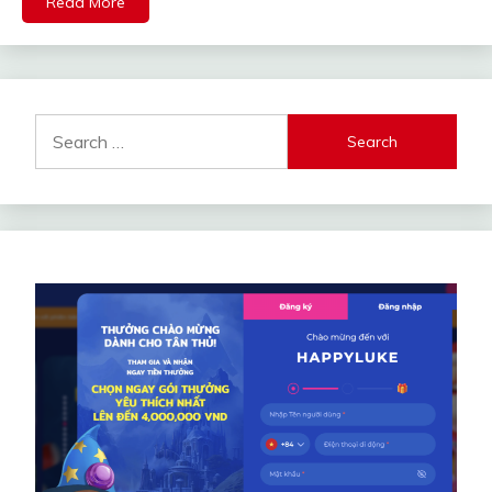
Read More
Search
for: