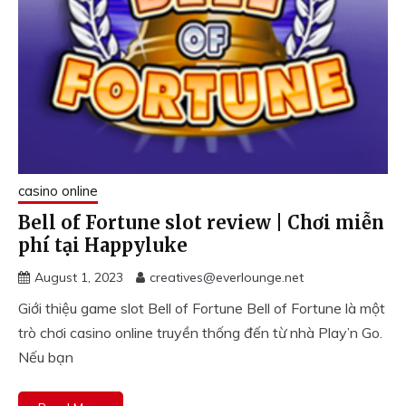
casino online
Bell of Fortune slot review | Chơi miễn
phí tại Happyluke
August 1, 2023
creatives@everlounge.net
Giới thiệu game slot Bell of Fortune Bell of Fortune là một
trò chơi casino online truyền thống đến từ nhà Play’n Go.
Nếu bạn