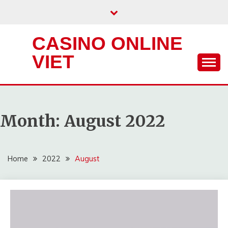
Skip
to
content
CASINO ONLINE
VIET
Month:
August 2022
Home
2022
August