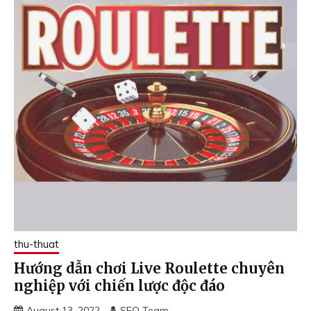
thu-thuat
Hướng dẫn chơi Live Roulette chuyên
nghiệp với chiến lược độc đáo
August 13, 2022
SEO Team