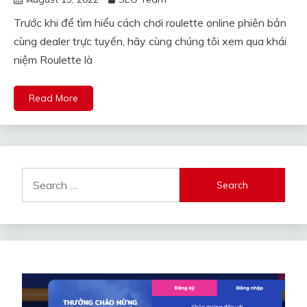
Trước khi để tìm hiểu cách chơi roulette online phiên bản
cùng dealer trực tuyến, hãy cùng chúng tôi xem qua khái
niệm Roulette là
Read More
Search
for: