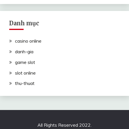
Danh mục
casino online
danh-gia
game slot
slot online
thu-thuat
All Rights Reserved 2022.