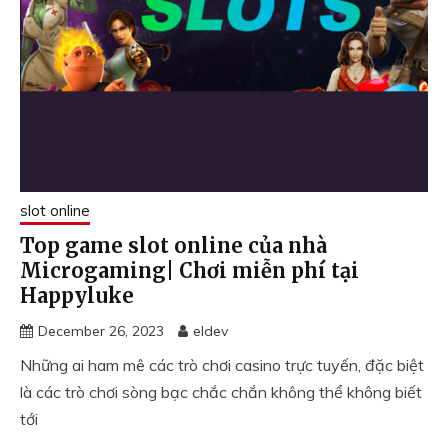
slot online
Top game slot online của nhà
Microgaming| Chơi miễn phí tại
Happyluke
December 26, 2023
eldev
Những ai ham mê các trò chơi casino trực tuyến, đặc biệt
là các trò chơi sòng bạc chắc chắn không thể không biết
tới