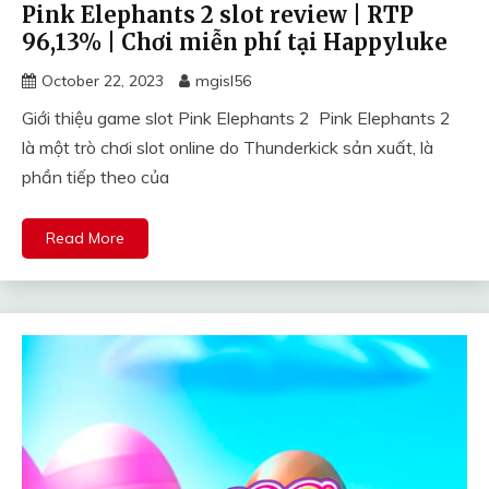
Pink Elephants 2 slot review | RTP
96,13% | Chơi miễn phí tại Happyluke
October 22, 2023
mgisl56
Giới thiệu game slot Pink Elephants 2 Pink Elephants 2
là một trò chơi slot online do Thunderkick sản xuất, là
phần tiếp theo của
Read More