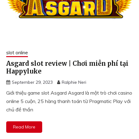
slot online
Asgard slot review | Chơi miễn phí tại
Happyluke
September 29, 2023
Ralphie Neri
Giới thiệu game slot Asgard Asgard là một trò chơi casino
online 5 cuộn, 25 hàng thanh toán từ Pragmatic Play với
chủ đề thần
Read More