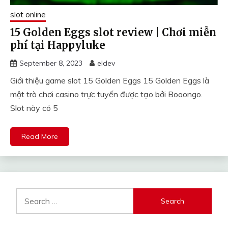
slot online
15 Golden Eggs slot review | Chơi miễn
phí tại Happyluke
September 8, 2023
eldev
Giới thiệu game slot 15 Golden Eggs 15 Golden Eggs là
một trò chơi casino trực tuyến được tạo bởi Booongo.
Slot này có 5
Read More
Search
for: