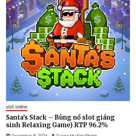
slot online
Santa’s Stack – Bùng nổ slot giáng
sinh Relaxing Game) RTP 96.2%
December 9, 2024
Tuong My Kim Pham