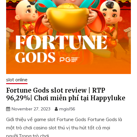
slot online
Fortune Gods slot review | RTP
96,29%| Chơi miễn phí tại Happyluke
November 27, 2023
mgisl56
Giới thiệu về game slot Fortune Gods Fortune Gods là
một trò chơi casino slot thú vị thu hút tất cả mọi
người.Trong trò chơi