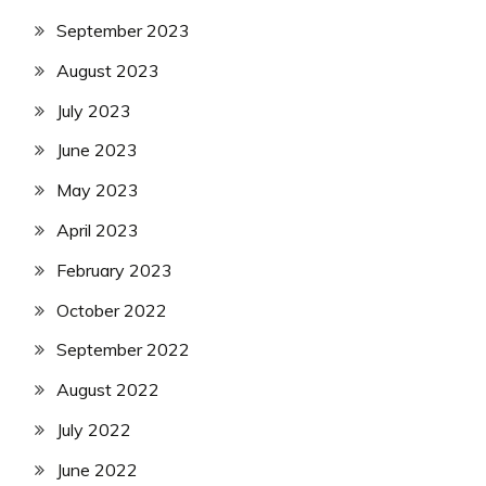
September 2023
August 2023
July 2023
June 2023
May 2023
April 2023
February 2023
October 2022
September 2022
August 2022
July 2022
June 2022