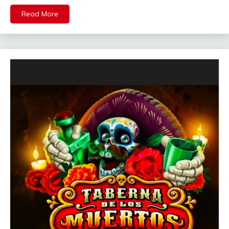
Read More