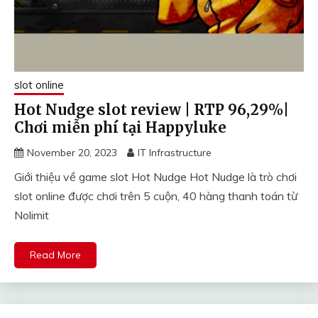
slot online
Hot Nudge slot review | RTP 96,29%|
Chơi miễn phí tại Happyluke
November 20, 2023
IT Infrastructure
Giới thiệu về game slot Hot Nudge Hot Nudge là trò chơi
slot online được chơi trên 5 cuộn, 40 hàng thanh toán từ
Nolimit
Read More