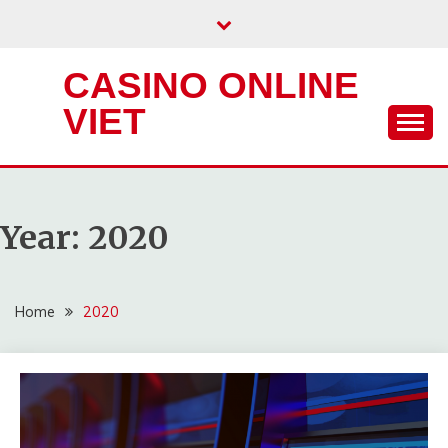
Skip
to
content
CASINO ONLINE
VIET
Year:
2020
Home
2020