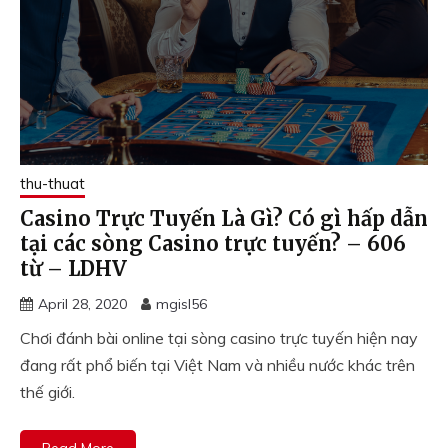
thu-thuat
Casino Trực Tuyến Là Gì? Có gì hấp dẫn
tại các sòng Casino trực tuyến? – 606
từ – LDHV
April 28, 2020
mgisl56
Chơi đánh bài online tại sòng casino trực tuyến hiện nay
đang rất phổ biến tại Việt Nam và nhiều nước khác trên
thế giới.