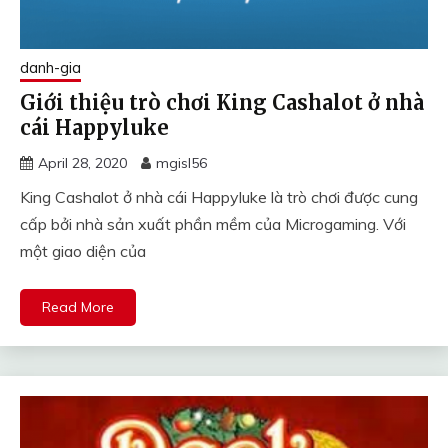
danh-gia
Giới thiệu trò chơi King Cashalot ở nhà
cái Happyluke
April 28, 2020
mgisl56
King Cashalot ở nhà cái Happyluke là trò chơi được cung
cấp bởi nhà sản xuất phần mềm của Microgaming. Với
một giao diện của
Read More