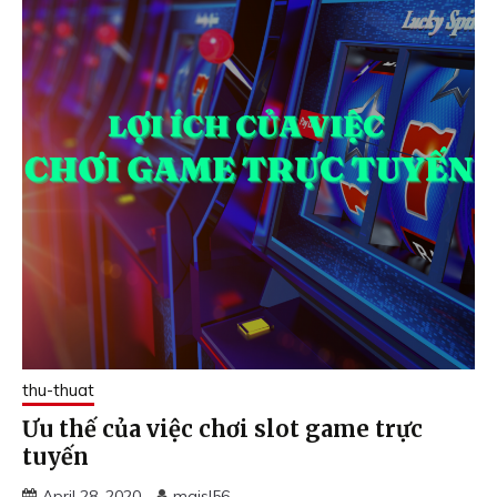
thu-thuat
Ưu thế của việc chơi slot game trực
tuyến
April 28, 2020
mgisl56