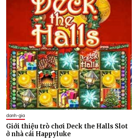
danh-gia
Giới thiệu trò chơi Deck the Halls Slot
ở nhà cái Happyluke