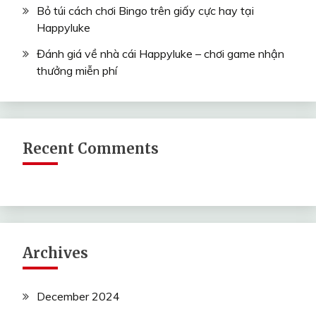
Bỏ túi cách chơi Bingo trên giấy cực hay tại
Happyluke
Đánh giá về nhà cái Happyluke – chơi game nhận
thưởng miễn phí
Recent Comments
Archives
December 2024