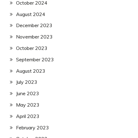
October 2024
August 2024
December 2023
November 2023
October 2023
September 2023
August 2023
July 2023
June 2023
May 2023
April 2023
February 2023