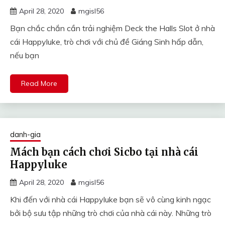
April 28, 2020
mgisl56
Bạn chắc chắn cần trải nghiệm Deck the Halls Slot ở nhà
cái Happyluke, trò chơi với chủ đề Giáng Sinh hấp dẫn,
nếu bạn
Read More
danh-gia
Mách bạn cách chơi Sicbo tại nhà cái
Happyluke
April 28, 2020
mgisl56
Khi đến với nhà cái Happyluke bạn sẽ vô cùng kinh ngạc
bởi bộ sưu tập những trò chơi của nhà cái này. Những trò