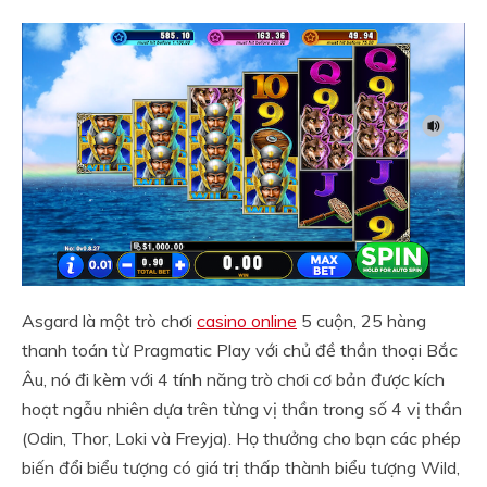
Asgard là một trò chơi
casino online
5 cuộn, 25 hàng
thanh toán từ Pragmatic Play với chủ đề thần thoại Bắc
Âu, nó đi kèm với 4 tính năng trò chơi cơ bản được kích
hoạt ngẫu nhiên dựa trên từng vị thần trong số 4 vị thần
(Odin, Thor, Loki và Freyja). Họ thưởng cho bạn các phép
biến đổi biểu tượng có giá trị thấp thành biểu tượng Wild,