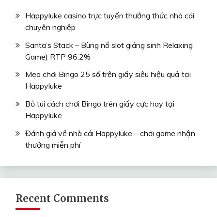
Happyluke casino trực tuyến thưởng thức nhà cái
chuyên nghiệp
Santa’s Stack – Bùng nổ slot giáng sinh Relaxing
Game) RTP 96.2%
Mẹo chơi Bingo 25 số trên giấy siêu hiệu quả tại
Happyluke
Bỏ túi cách chơi Bingo trên giấy cực hay tại
Happyluke
Đánh giá về nhà cái Happyluke – chơi game nhận
thưởng miễn phí
Recent Comments