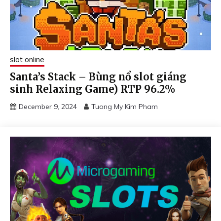
slot online
Santa’s Stack – Bùng nổ slot giáng
sinh Relaxing Game) RTP 96.2%
December 9, 2024
Tuong My Kim Pham