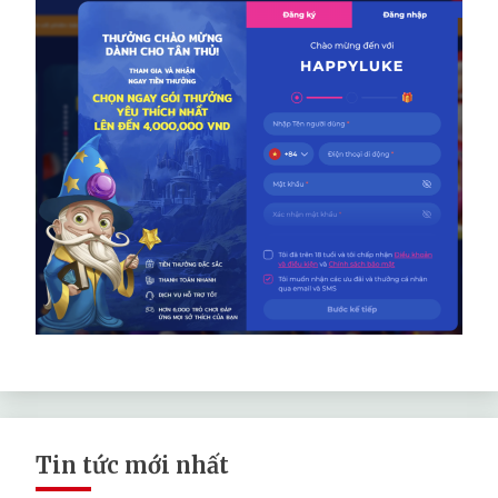
Tin tức mới nhất