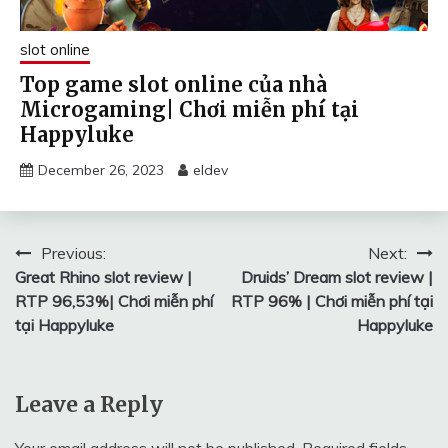
slot online
Top game slot online của nhà
Microgaming| Chơi miễn phí tại
Happyluke
December 26, 2023
eldev
Post
Previous:
Next:
Great Rhino slot review |
Druids’ Dream slot review |
navigation
RTP 96,53%| Chơi miễn phí
RTP 96% | Chơi miễn phí tại
tại Happyluke
Happyluke
Leave a Reply