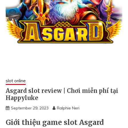
slot online
Asgard slot review | Chơi miễn phí tại
Happyluke
September 29, 2023
Ralphie Neri
Giới thiệu game slot Asgard