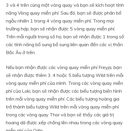
3 và 4 trên cùng một vòng quay và bạn sẽ kích hoạt tính
năng Vòng quay miễn phí. Sau đó, bạn sẽ được phân bổ
ngẫu nhiên 1 trong 4 vòng quay miễn phí. Trong mọi
trường hợp, bạn sẽ nhận được 5 vòng quay miễn phí.
Trên mỗi người trong số họ, bạn sẽ nhận được 1 trong số
các tính năng bổ sung bổ sung liên quan đến các vị thần
Bắc Âu ở trên.
Nếu bạn nhận được các vòng quay miễn phí Freyja, bạn
sẽ nhận được thêm 3, 4 hoặc 5 biểu tượng Wild trên mỗi
vòng quay miễn phí của mình. Trong các vòng quay miễn
phí của Loki, bạn sẽ nhận được các biểu tượng biến hình
trên mỗi vòng quay miễn phí. Các biểu tượng hoàng gia
trở thành biểu tượng Wild trên mỗi vòng quay miễn phí
trong các vòng quay Thor và bạn sẽ thấy các giá trị
hoang dã được xếp chồng lên nhau trong các vòng quay
miễn phí của Odin.