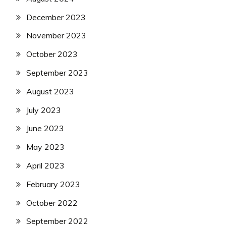
December 2023
November 2023
October 2023
September 2023
August 2023
July 2023
June 2023
May 2023
April 2023
February 2023
October 2022
September 2022