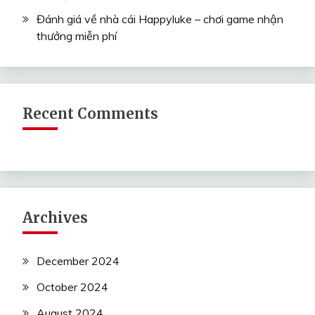
Đánh giá về nhà cái Happyluke – chơi game nhận
thưởng miễn phí
Recent Comments
Archives
December 2024
October 2024
August 2024