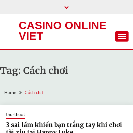
Skip
to
content
CASINO ONLINE
VIET
Tag:
Cách chơi
Home
Cách chơi
thu-thuat
3 sai lầm khiến bạn trắng tay khi chơi
tài xỉu tại Happy Luke