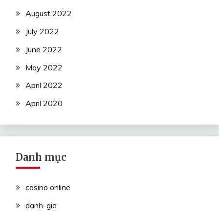
August 2022
July 2022
June 2022
May 2022
April 2022
April 2020
Danh mục
casino online
danh-gia