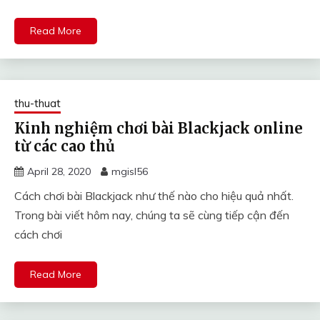
Read More
thu-thuat
Kinh nghiệm chơi bài Blackjack online
từ các cao thủ
April 28, 2020
mgisl56
Cách chơi bài Blackjack như thế nào cho hiệu quả nhất.
Trong bài viết hôm nay, chúng ta sẽ cùng tiếp cận đến
cách chơi
Read More