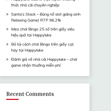
thức nhà cái chuyên nghiệp
Santa’s Stack – Bùng nổ slot giáng sinh
Relaxing Game) RTP 96.2%
Mẹo chơi Bingo 25 số trên giấy siêu
hiệu quả tại Happyluke
Bỏ túi cách chơi Bingo trên giấy cực
hay tại Happyluke
Đánh giá về nhà cái Happyluke – chơi
game nhận thưởng miễn phí
Recent Comments