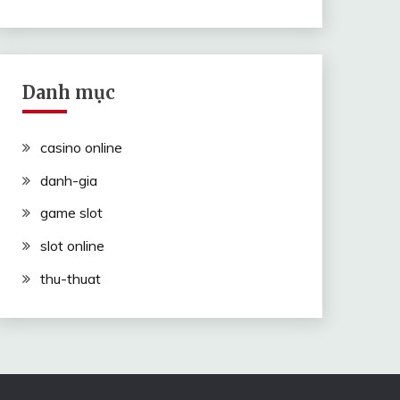
Danh mục
casino online
danh-gia
game slot
slot online
thu-thuat