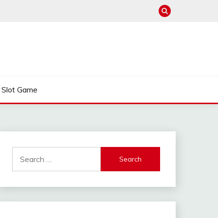
 Slot Game
Search
for: