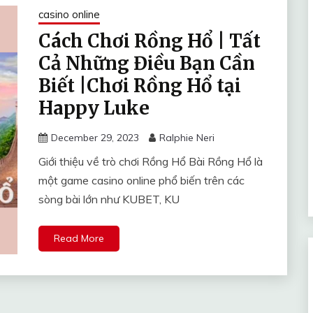
casino online
Cách Chơi Rồng Hổ | Tất
Cả Những Điều Bạn Cần
Biết |Chơi Rồng Hổ tại
Happy Luke
December 29, 2023
Ralphie Neri
Giới thiệu về trò chơi Rồng Hổ Bài Rồng Hổ là
một game casino online phổ biến trên các
sòng bài lớn như KUBET, KU
Read More