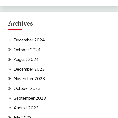
Archives
December 2024
October 2024
August 2024
December 2023
November 2023
October 2023
September 2023
August 2023
July 2023