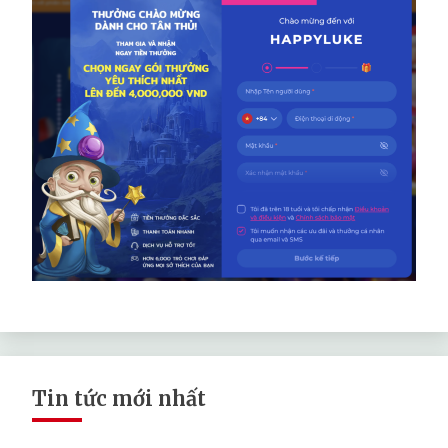
Tin tức mới nhất