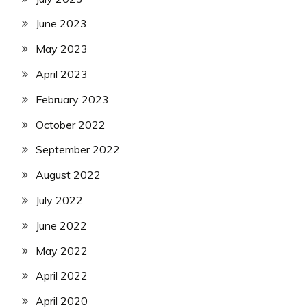
June 2023
May 2023
April 2023
February 2023
October 2022
September 2022
August 2022
July 2022
June 2022
May 2022
April 2022
April 2020