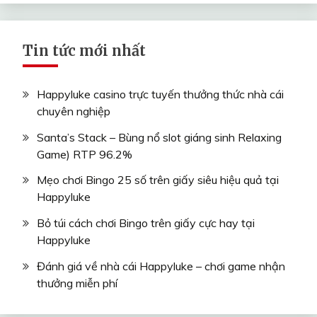
Tin tức mới nhất
Happyluke casino trực tuyến thưởng thức nhà cái
chuyên nghiệp
Santa’s Stack – Bùng nổ slot giáng sinh Relaxing
Game) RTP 96.2%
Mẹo chơi Bingo 25 số trên giấy siêu hiệu quả tại
Happyluke
Bỏ túi cách chơi Bingo trên giấy cực hay tại
Happyluke
Đánh giá về nhà cái Happyluke – chơi game nhận
thưởng miễn phí