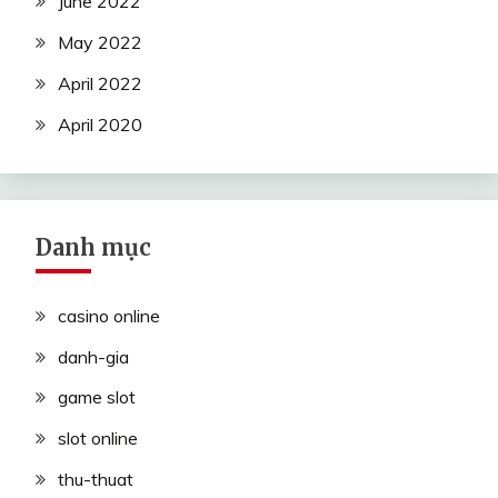
June 2022
May 2022
April 2022
April 2020
Danh mục
casino online
danh-gia
game slot
slot online
thu-thuat