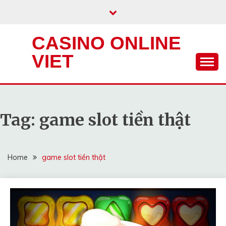
Skip
to
content
CASINO ONLINE
VIET
Tag:
game slot tiền thật
Home
game slot tiền thật