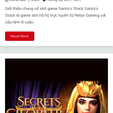
Giới thiệu chung về slot game Santa’s Stack Santa’s
Stack là game slot nổ hũ trực tuyến từ Relax Gaming với
cấu hình 8 cuộn,
Read More