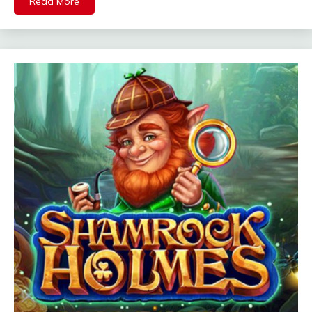
Read More