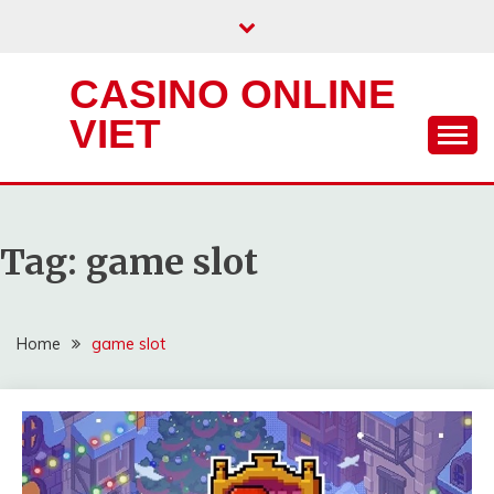
Skip
to
content
CASINO ONLINE
VIET
Tag:
game slot
Home
game slot