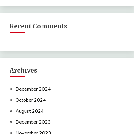
Recent Comments
Archives
December 2024
October 2024
August 2024
December 2023
November 2023