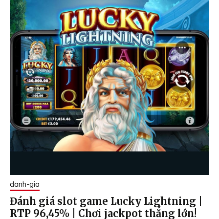
danh-gia
Đánh giá slot game Lucky Lightning |
RTP 96,45% | Chơi jackpot thắng lớn!