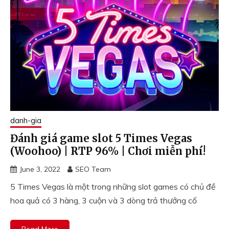
danh-gia
Đánh giá game slot 5 Times Vegas
(Woohoo) | RTP 96% | Chơi miễn phí!
June 3, 2022
SEO Team
5 Times Vegas là một trong những slot games có chủ đề
hoa quả có 3 hàng, 3 cuộn và 3 dòng trả thưởng cố