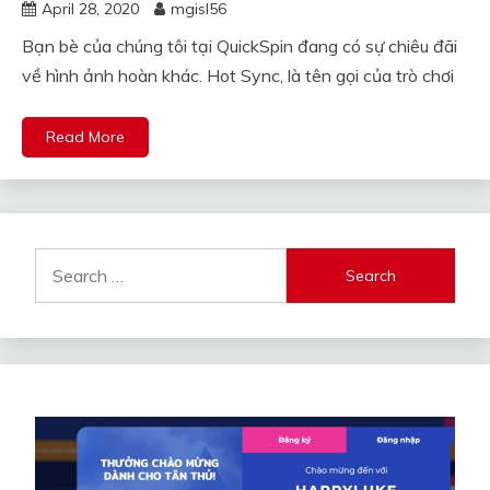
April 28, 2020
mgisl56
Bạn bè của chúng tôi tại QuickSpin đang có sự chiêu đãi
về hình ảnh hoàn khác. Hot Sync, là tên gọi của trò chơi
Read More
Search
for: