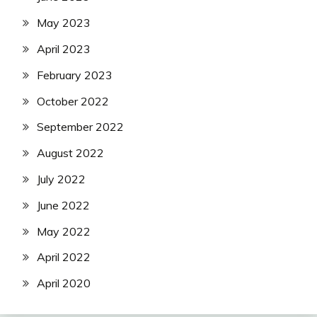
May 2023
April 2023
February 2023
October 2022
September 2022
August 2022
July 2022
June 2022
May 2022
April 2022
April 2020