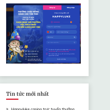
Tin tức mới nhất
Happyluke casino trực tuyến thưởng