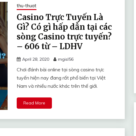
thu-thuat
Casino Trực Tuyến Là
Gì? Có gì hấp dẫn tại các
sòng Casino trực tuyến?
– 606 từ – LDHV
April 28, 2020
mgisl56
Chơi đánh bài online tại sòng casino trực
tuyến hiện nay đang rất phổ biến tại Việt
Nam và nhiều nước khác trên thế giới.
Read More