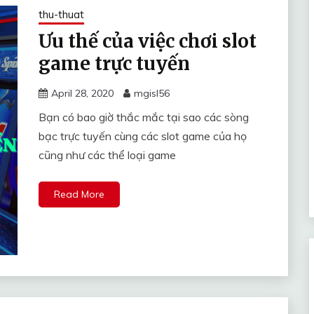
thu-thuat
Ưu thế của việc chơi slot
game trực tuyến
April 28, 2020
mgisl56
Bạn có bao giờ thắc mắc tại sao các sòng
bạc trực tuyến cùng các slot game của họ
cũng như các thể loại game
Read More