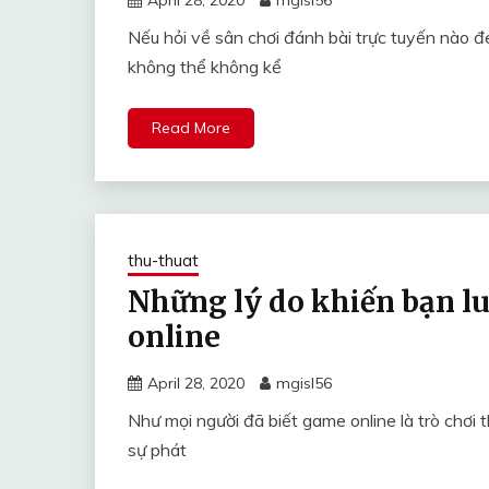
April 28, 2020
mgisl56
Nếu hỏi về sân chơi đánh bài trực tuyến nào 
không thể không kể
Read More
thu-thuat
Những lý do khiến bạn l
online
April 28, 2020
mgisl56
Như mọi người đã biết game online là trò chơi 
sự phát