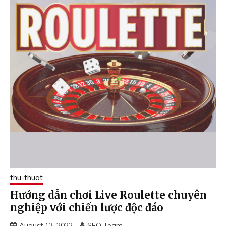
thu-thuat
Hướng dẫn chơi Live Roulette chuyên
nghiệp với chiến lược độc đáo
August 13, 2022
SEO Team