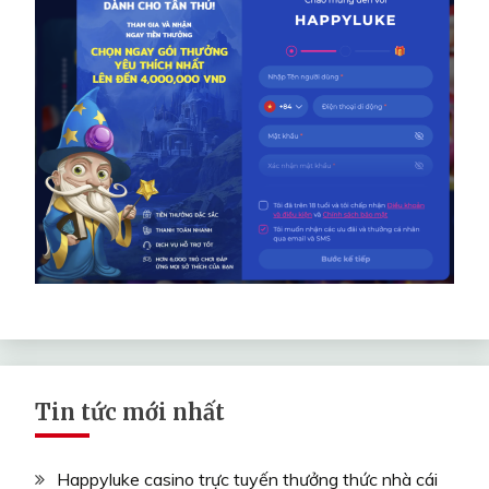
Tin tức mới nhất
Happyluke casino trực tuyến thưởng thức nhà cái