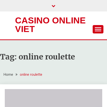
Skip
to
content
CASINO ONLINE
VIET
Tag:
online roulette
Home
online roulette