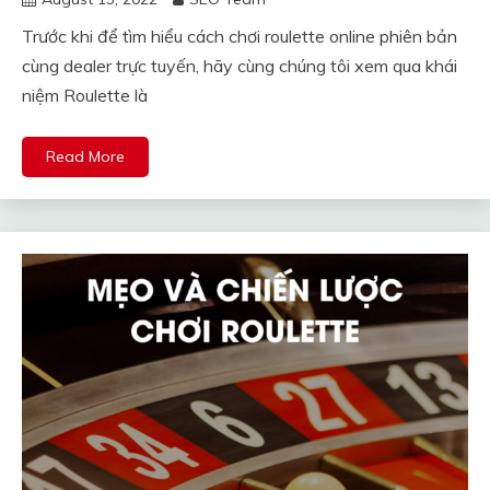
Trước khi để tìm hiểu cách chơi roulette online phiên bản
cùng dealer trực tuyến, hãy cùng chúng tôi xem qua khái
niệm Roulette là
Read More