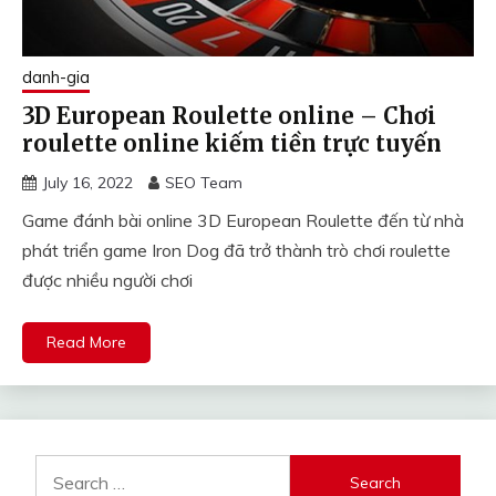
danh-gia
3D European Roulette online – Chơi
roulette online kiếm tiền trực tuyến
July 16, 2022
SEO Team
Game đánh bài online 3D European Roulette đến từ nhà
phát triển game Iron Dog đã trở thành trò chơi roulette
được nhiều người chơi
Read More
Search
for: