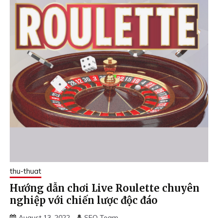
thu-thuat
Hướng dẫn chơi Live Roulette chuyên
nghiệp với chiến lược độc đáo
August 13, 2022
SEO Team