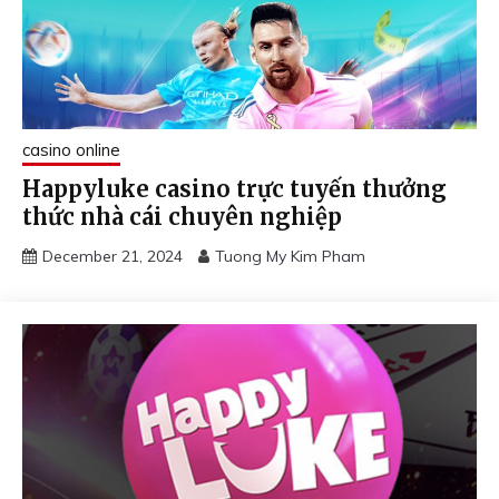
casino online
Happyluke casino trực tuyến thưởng
thức nhà cái chuyên nghiệp
December 21, 2024
Tuong My Kim Pham