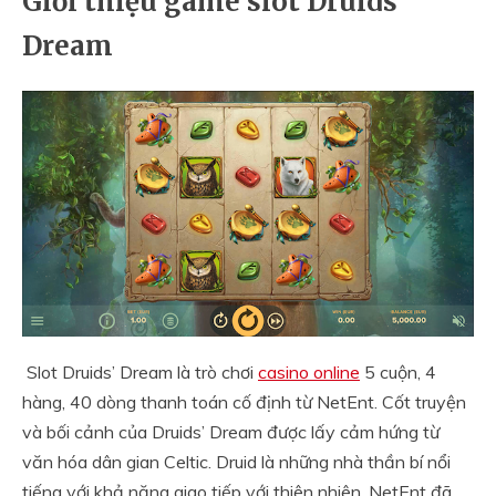
Giới thiệu game slot Druids’
Dream
Slot Druids’ Dream là trò chơi
casino
online
5 cuộn, 4
hàng, 40 dòng thanh toán cố định từ NetEnt. Cốt truyện
và bối cảnh của Druids’ Dream được lấy cảm hứng từ
văn hóa dân gian Celtic. Druid là những nhà thần bí nổi
tiếng với khả năng giao tiếp với thiên nhiên. NetEnt đã