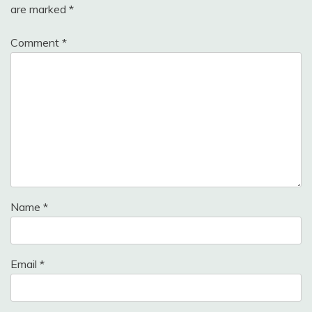
are marked
*
Comment
*
Name
*
Email
*