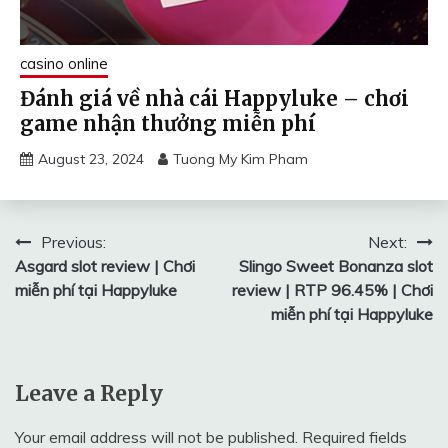
casino online
Đánh giá về nhà cái Happyluke – chơi
game nhận thưởng miễn phí
August 23, 2024
Tuong My Kim Pham
Post
Previous:
Next:
Asgard slot review | Chơi
Slingo Sweet Bonanza slot
navigation
miễn phí tại Happyluke
review | RTP 96.45% | Chơi
miễn phí tại Happyluke
Leave a Reply
Your email address will not be published.
Required fields