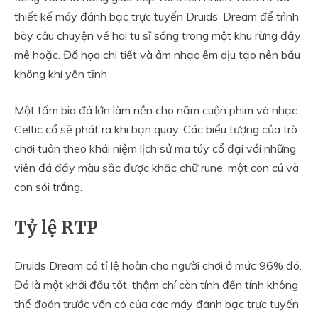
thiết kế máy đánh bạc trực tuyến Druids’ Dream để trình
bày câu chuyện về hai tu sĩ sống trong một khu rừng đầy
mê hoặc. Đồ họa chi tiết và âm nhạc êm dịu tạo nên bầu
không khí yên tĩnh
Một tấm bia đá lớn làm nền cho năm cuộn phim và nhạc
Celtic cổ sẽ phát ra khi bạn quay. Các biểu tượng của trò
chơi tuân theo khái niệm lịch sử ma túy cổ đại với những
viên đá đầy màu sắc được khắc chữ rune, một con cú và
con sói trắng.
Tỷ lệ RTP
Druids Dream có tỉ lệ hoàn cho người chơi ở mức 96% đó.
Đó là một khởi đầu tốt, thậm chí còn tính đến tính không
thể đoán trước vốn có của các máy đánh bạc trực tuyến