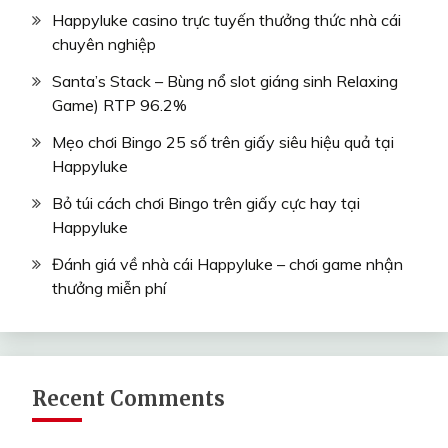
Happyluke casino trực tuyến thưởng thức nhà cái
chuyên nghiệp
Santa’s Stack – Bùng nổ slot giáng sinh Relaxing
Game) RTP 96.2%
Mẹo chơi Bingo 25 số trên giấy siêu hiệu quả tại
Happyluke
Bỏ túi cách chơi Bingo trên giấy cực hay tại
Happyluke
Đánh giá về nhà cái Happyluke – chơi game nhận
thưởng miễn phí
Recent Comments