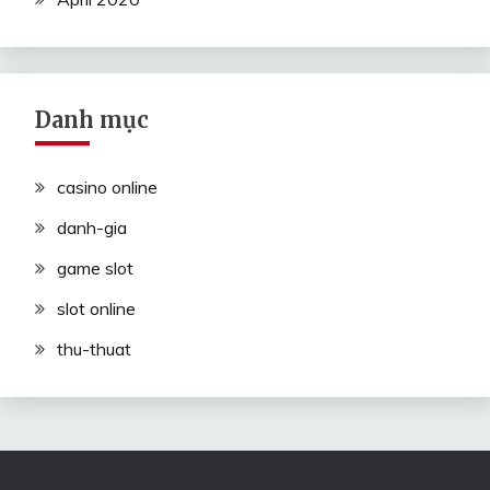
Danh mục
casino online
danh-gia
game slot
slot online
thu-thuat