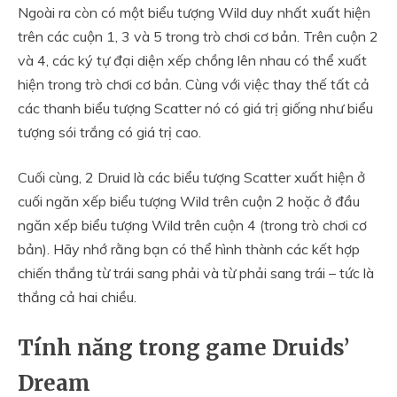
Ngoài ra còn có một biểu tượng Wild duy nhất xuất hiện
trên các cuộn 1, 3 và 5 trong trò chơi cơ bản. Trên cuộn 2
và 4, các ký tự đại diện xếp chồng lên nhau có thể xuất
hiện trong trò chơi cơ bản. Cùng với việc thay thế tất cả
các thanh biểu tượng Scatter nó có giá trị giống như biểu
tượng sói trắng có giá trị cao.
Cuối cùng, 2 Druid là các biểu tượng Scatter xuất hiện ở
cuối ngăn xếp biểu tượng Wild trên cuộn 2 hoặc ở đầu
ngăn xếp biểu tượng Wild trên cuộn 4 (trong trò chơi cơ
bản). Hãy nhớ rằng bạn có thể hình thành các kết hợp
chiến thắng từ trái sang phải và từ phải sang trái – tức là
thắng cả hai chiều.
Tính năng trong game Druids’
Dream