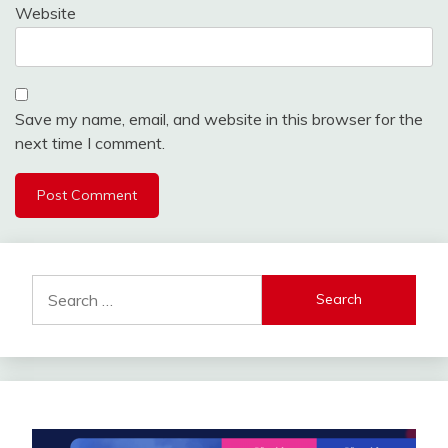
Website
Save my name, email, and website in this browser for the
next time I comment.
Search
for: