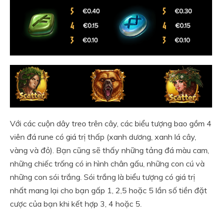
Với các cuộn dây treo trên cây, các biểu tượng bao gồm 4
viên đá rune có giá trị thấp (xanh dương, xanh lá cây,
vàng và đỏ). Bạn cũng sẽ thấy những tảng đá màu cam,
những chiếc trống có in hình chân gấu, những con cú và
những con sói trắng. Sói trắng là biểu tượng có giá trị
nhất mang lại cho bạn gấp 1, 2,5 hoặc 5 lần số tiền đặt
cược của bạn khi kết hợp 3, 4 hoặc 5.